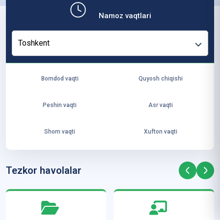
b,
Namoz vaqtlari
ya
ng
Toshkent
i
ha
yo
Bomdod vaqti
Quyosh chiqishi
t
va
Peshin vaqti
Asr vaqti
ke
laj
Shom vaqti
Xufton vaqti
ak
ya
ra
Tezkor havolalar
ta
mi
z”