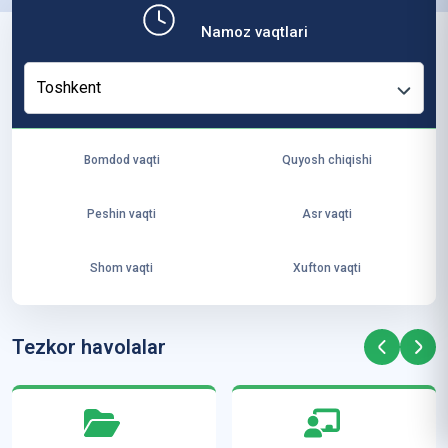
b,
Namoz vaqtlari
ya
ng
Toshkent
i
ha
yo
Bomdod vaqti
Quyosh chiqishi
t
va
Peshin vaqti
Asr vaqti
ke
laj
Shom vaqti
Xufton vaqti
ak
ya
ra
Tezkor havolalar
ta
mi
z”