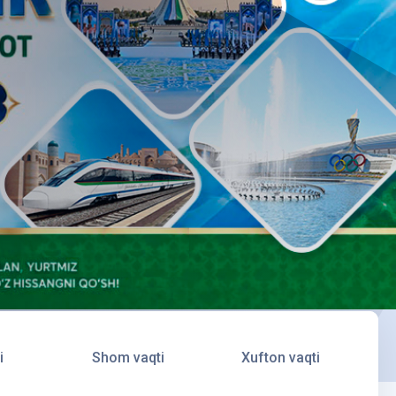
i
Shom vaqti
Xufton vaqti