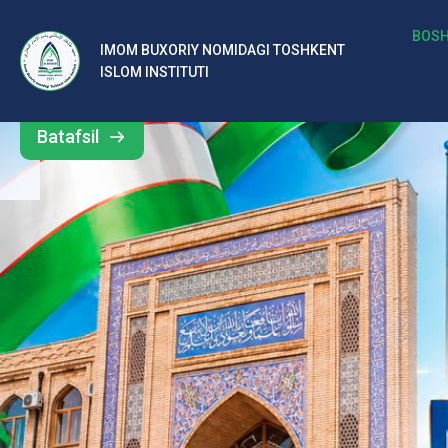
b
BOSH
IMOM BUXORIY NOMIDAGI TOSHKENT
Barcha
ISLOM INSTITUTI
al
yangiliklar
ar
Batafsil
o‘
rt
a
si
d