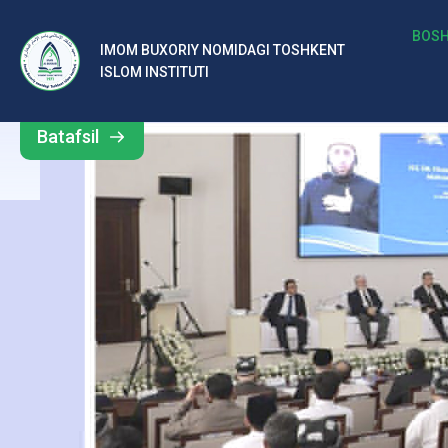
м
BOSH
IMOM BUXORIY NOMIDAGI TOSHKENT
Barcha
ISLOM INSTITUTI
и
yangiliklar
з
Batafsil
ш
а
ҳ
р
и