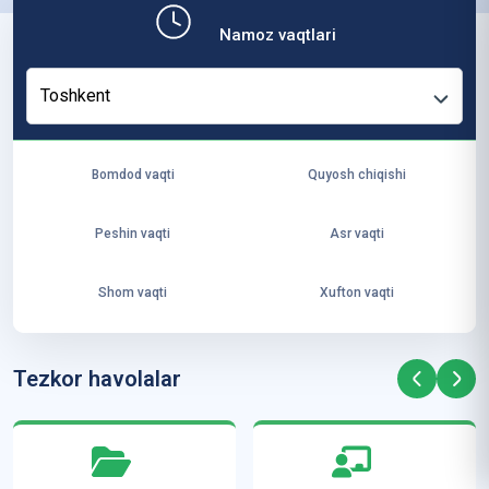
b,
Namoz vaqtlari
ya
ng
Toshkent
i
ha
yo
Bomdod vaqti
Quyosh chiqishi
t
va
Peshin vaqti
Asr vaqti
ke
laj
Shom vaqti
Xufton vaqti
ak
ya
ra
Tezkor havolalar
ta
mi
z”