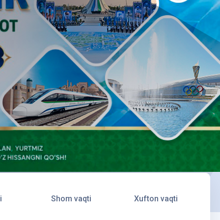
i
Shom vaqti
Xufton vaqti