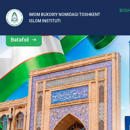
b
BOSH
IMOM BUXORIY NOMIDAGI TOSHKENT
Barcha
ISLOM INSTITUTI
al
yangiliklar
ar
Batafsil
o‘
rt
a
si
d