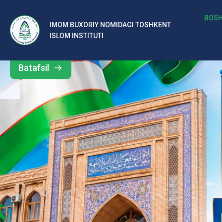
b
BOSH
IMOM BUXORIY NOMIDAGI TOSHKENT
Barcha
ISLOM INSTITUTI
al
yangiliklar
ar
Batafsil
o‘
rt
a
si
d