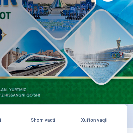
i
Shom vaqti
Xufton vaqti