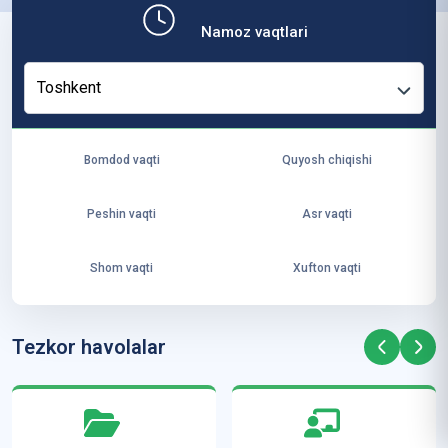
b,
Namoz vaqtlari
ya
ng
Toshkent
i
ha
yo
Bomdod vaqti
Quyosh chiqishi
t
va
Peshin vaqti
Asr vaqti
ke
laj
Shom vaqti
Xufton vaqti
ak
ya
ra
Tezkor havolalar
ta
mi
z”