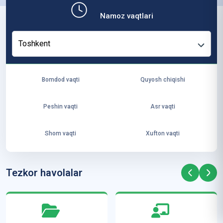
b,
Namoz vaqtlari
ya
ng
Toshkent
i
ha
yo
Bomdod vaqti
Quyosh chiqishi
t
va
Peshin vaqti
Asr vaqti
ke
laj
Shom vaqti
Xufton vaqti
ak
ya
ra
Tezkor havolalar
ta
mi
z”