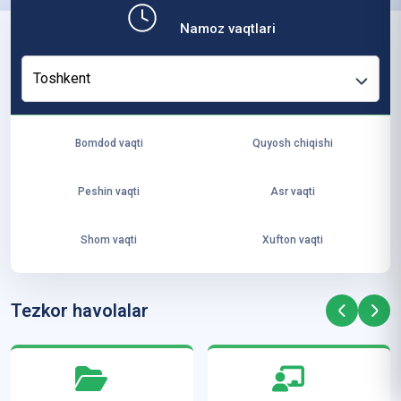
b,
Namoz vaqtlari
ya
ng
Toshkent
i
ha
yo
Bomdod vaqti
Quyosh chiqishi
t
va
Peshin vaqti
Asr vaqti
ke
laj
Shom vaqti
Xufton vaqti
ak
ya
ra
Tezkor havolalar
ta
mi
z”