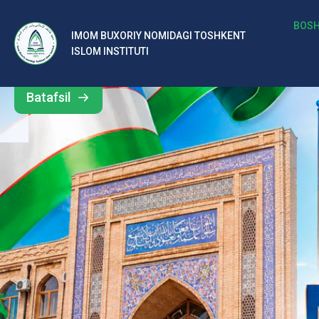
b
BOSH
IMOM BUXORIY NOMIDAGI TOSHKENT
Barcha
ISLOM INSTITUTI
al
yangiliklar
ar
Batafsil
o‘
rt
a
si
d