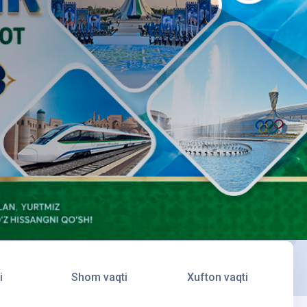
i
Shom vaqti
Xufton vaqti