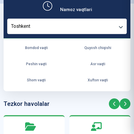
b,
Namoz vaqtlari
ya
ng
Toshkent
i
ha
yo
Bomdod vaqti
Quyosh chiqishi
t
va
Peshin vaqti
Asr vaqti
ke
laj
Shom vaqti
Xufton vaqti
ak
ya
ra
Tezkor havolalar
ta
mi
z”