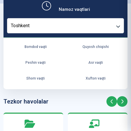
b,
Namoz vaqtlari
ya
ng
Toshkent
i
ha
yo
Bomdod vaqti
Quyosh chiqishi
t
va
Peshin vaqti
Asr vaqti
ke
laj
Shom vaqti
Xufton vaqti
ak
ya
ra
Tezkor havolalar
ta
mi
z”