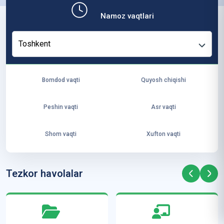
b,
Namoz vaqtlari
ya
ng
Toshkent
i
ha
yo
Bomdod vaqti
Quyosh chiqishi
t
va
Peshin vaqti
Asr vaqti
ke
laj
Shom vaqti
Xufton vaqti
ak
ya
ra
Tezkor havolalar
ta
mi
z”