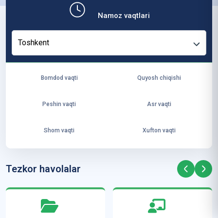
b,
Namoz vaqtlari
ya
ng
Toshkent
i
ha
yo
Bomdod vaqti
Quyosh chiqishi
t
va
Peshin vaqti
Asr vaqti
ke
laj
Shom vaqti
Xufton vaqti
ak
ya
ra
Tezkor havolalar
ta
mi
z”