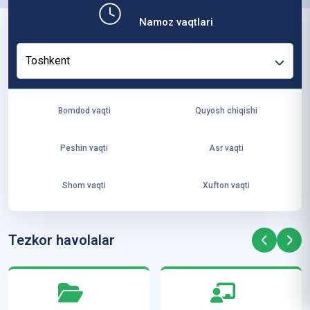
b,
Namoz vaqtlari
ya
ng
Toshkent
i
ha
yo
Bomdod vaqti
Quyosh chiqishi
t
va
Peshin vaqti
Asr vaqti
ke
laj
Shom vaqti
Xufton vaqti
ak
ya
ra
Tezkor havolalar
ta
mi
z”