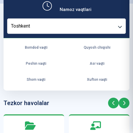
b,
Namoz vaqtlari
ya
ng
Toshkent
i
ha
yo
Bomdod vaqti
Quyosh chiqishi
t
va
Peshin vaqti
Asr vaqti
ke
laj
Shom vaqti
Xufton vaqti
ak
ya
ra
Tezkor havolalar
ta
mi
z”