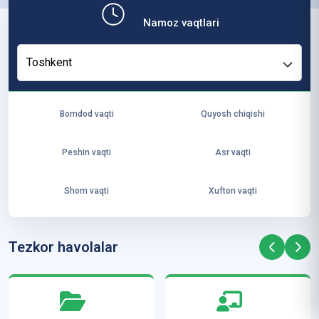
b,
Namoz vaqtlari
ya
ng
Toshkent
i
ha
yo
Bomdod vaqti
Quyosh chiqishi
t
va
Peshin vaqti
Asr vaqti
ke
laj
Shom vaqti
Xufton vaqti
ak
ya
ra
Tezkor havolalar
ta
mi
z”