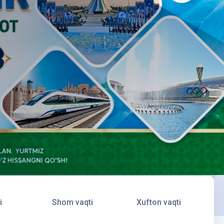
i
Shom vaqti
Xufton vaqti