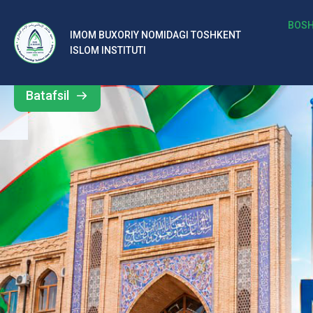
b
BOSH
IMOM BUXORIY NOMIDAGI TOSHKENT
Barcha
ISLOM INSTITUTI
al
yangiliklar
ar
Batafsil
o‘
rt
a
si
d