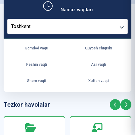
b,
Namoz vaqtlari
ya
ng
Toshkent
i
ha
yo
Bomdod vaqti
Quyosh chiqishi
t
va
Peshin vaqti
Asr vaqti
ke
laj
Shom vaqti
Xufton vaqti
ak
ya
ra
Tezkor havolalar
ta
mi
z”