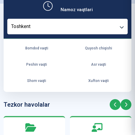
b,
Namoz vaqtlari
ya
ng
Toshkent
i
ha
yo
Bomdod vaqti
Quyosh chiqishi
t
va
Peshin vaqti
Asr vaqti
ke
laj
Shom vaqti
Xufton vaqti
ak
ya
ra
Tezkor havolalar
ta
mi
z”