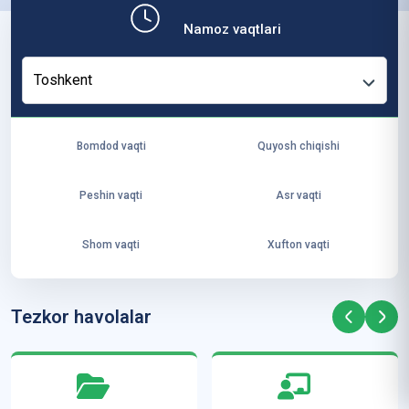
b,
Namoz vaqtlari
ya
ng
Toshkent
i
ha
yo
Bomdod vaqti
Quyosh chiqishi
t
va
Peshin vaqti
Asr vaqti
ke
laj
Shom vaqti
Xufton vaqti
ak
ya
ra
Tezkor havolalar
ta
mi
z”