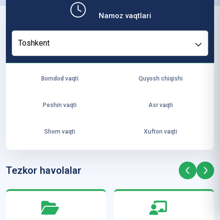
b,
Namoz vaqtlari
ya
ng
Toshkent
i
ha
yo
Bomdod vaqti
Quyosh chiqishi
t
va
Peshin vaqti
Asr vaqti
ke
laj
Shom vaqti
Xufton vaqti
ak
ya
ra
Tezkor havolalar
ta
mi
z”