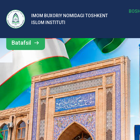
b
BOSH
IMOM BUXORIY NOMIDAGI TOSHKENT
Barcha
ISLOM INSTITUTI
al
yangiliklar
ar
Batafsil
o‘
rt
a
si
d