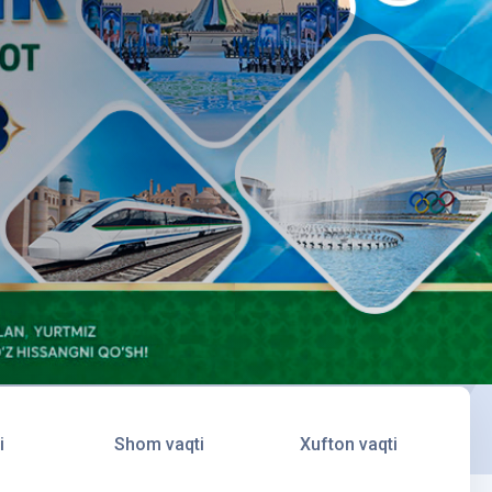
i
Shom vaqti
Xufton vaqti