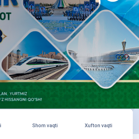
i
Shom vaqti
Xufton vaqti