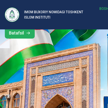
b
BOSH
IMOM BUXORIY NOMIDAGI TOSHKENT
Barcha
ISLOM INSTITUTI
al
yangiliklar
ar
Batafsil
o‘
rt
a
si
d