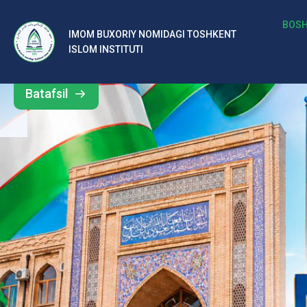
b
BOSH
IMOM BUXORIY NOMIDAGI TOSHKENT
Barcha
ISLOM INSTITUTI
al
yangiliklar
ar
Batafsil
o‘
rt
a
si
d