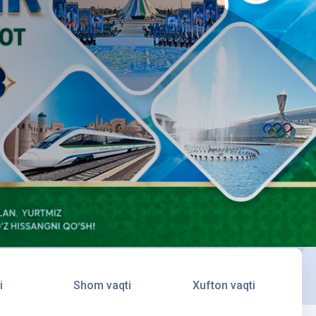
i
Shom vaqti
Xufton vaqti