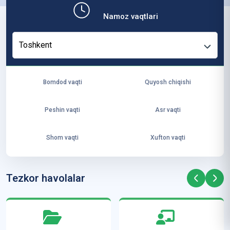
b,
Namoz vaqtlari
ya
ng
Toshkent
i
ha
yo
Bomdod vaqti
Quyosh chiqishi
t
va
Peshin vaqti
Asr vaqti
ke
laj
Shom vaqti
Xufton vaqti
ak
ya
ra
Tezkor havolalar
ta
mi
z”