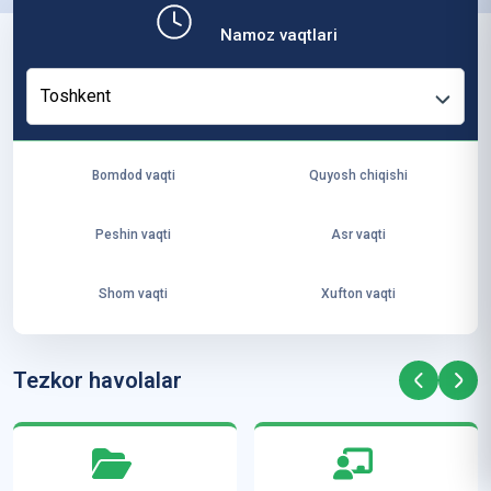
b,
Namoz vaqtlari
ya
ng
Toshkent
i
ha
yo
Bomdod vaqti
Quyosh chiqishi
t
va
Peshin vaqti
Asr vaqti
ke
laj
Shom vaqti
Xufton vaqti
ak
ya
ra
Tezkor havolalar
ta
mi
z”