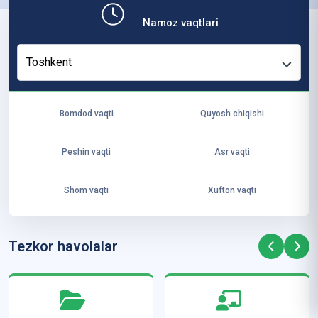
b,
Namoz vaqtlari
ya
ng
Toshkent
i
ha
yo
Bomdod vaqti
Quyosh chiqishi
t
va
Peshin vaqti
Asr vaqti
ke
laj
Shom vaqti
Xufton vaqti
ak
ya
ra
Tezkor havolalar
ta
mi
z”