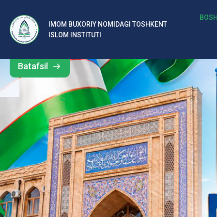
b
BOSH
IMOM BUXORIY NOMIDAGI TOSHKENT
Barcha
ISLOM INSTITUTI
al
yangiliklar
ar
Batafsil
o‘
rt
a
si
d