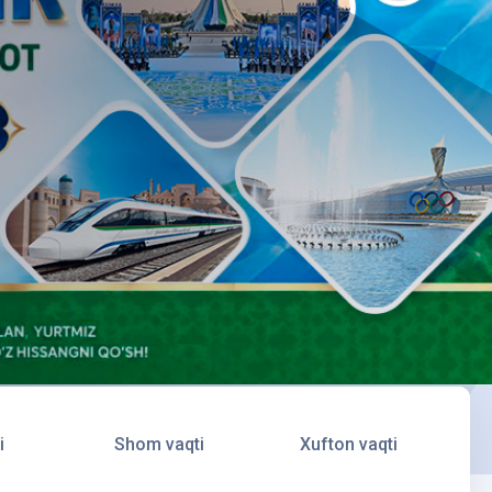
i
Shom vaqti
Xufton vaqti