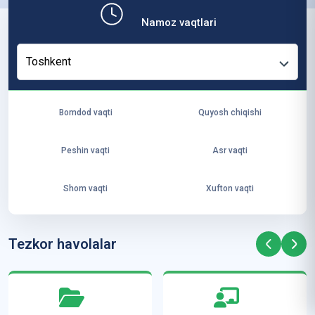
b,
Namoz vaqtlari
ya
ng
Toshkent
i
ha
yo
Bomdod vaqti
Quyosh chiqishi
t
va
Peshin vaqti
Asr vaqti
ke
laj
Shom vaqti
Xufton vaqti
ak
ya
ra
Tezkor havolalar
ta
mi
z”