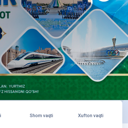
i
Shom vaqti
Xufton vaqti