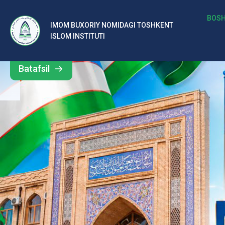
b
BOSH
IMOM BUXORIY NOMIDAGI TOSHKENT
Barcha
ISLOM INSTITUTI
al
yangiliklar
ar
Batafsil
o‘
rt
a
si
d