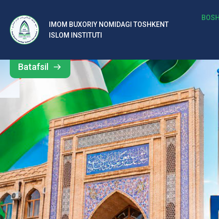
b
BOSH
IMOM BUXORIY NOMIDAGI TOSHKENT
Barcha
ISLOM INSTITUTI
al
yangiliklar
ar
Batafsil
o‘
rt
a
si
d