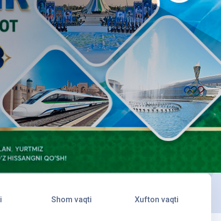
i
Shom vaqti
Xufton vaqti