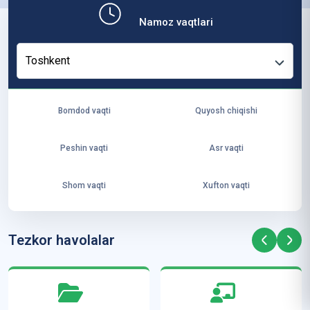
b,
Namoz vaqtlari
ya
ng
Toshkent
i
ha
yo
Bomdod vaqti
Quyosh chiqishi
t
va
Peshin vaqti
Asr vaqti
ke
laj
Shom vaqti
Xufton vaqti
ak
ya
ra
Tezkor havolalar
ta
mi
z”