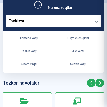
b,
Namoz vaqtlari
ya
ng
Toshkent
i
ha
yo
Bomdod vaqti
Quyosh chiqishi
t
va
Peshin vaqti
Asr vaqti
ke
laj
Shom vaqti
Xufton vaqti
ak
ya
ra
Tezkor havolalar
ta
mi
z”