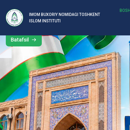
b
BOSH
IMOM BUXORIY NOMIDAGI TOSHKENT
Barcha
ISLOM INSTITUTI
al
yangiliklar
ar
Batafsil
o‘
rt
a
si
d