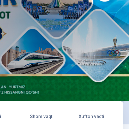
i
Shom vaqti
Xufton vaqti