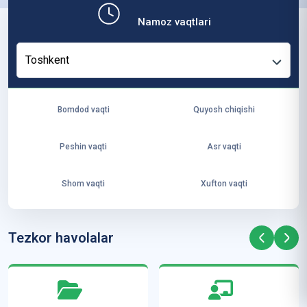
b,
Namoz vaqtlari
ya
ng
Toshkent
i
ha
yo
Bomdod vaqti
Quyosh chiqishi
t
va
Peshin vaqti
Asr vaqti
ke
laj
Shom vaqti
Xufton vaqti
ak
ya
ra
Tezkor havolalar
ta
mi
z”