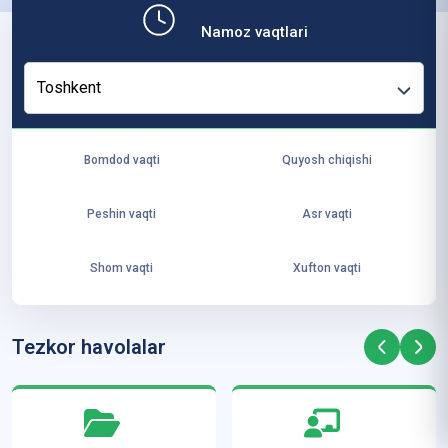
b,
Namoz vaqtlari
ya
ng
Toshkent
i
ha
yo
Bomdod vaqti
Quyosh chiqishi
t
va
Peshin vaqti
Asr vaqti
ke
laj
Shom vaqti
Xufton vaqti
ak
ya
ra
Tezkor havolalar
ta
mi
z”