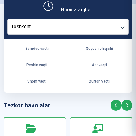
b,
Namoz vaqtlari
ya
ng
Toshkent
i
ha
yo
Bomdod vaqti
Quyosh chiqishi
t
va
Peshin vaqti
Asr vaqti
ke
laj
Shom vaqti
Xufton vaqti
ak
ya
ra
Tezkor havolalar
ta
mi
z”