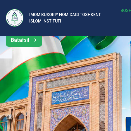
b
BOSH
IMOM BUXORIY NOMIDAGI TOSHKENT
Barcha
ISLOM INSTITUTI
al
yangiliklar
ar
Batafsil
o‘
rt
a
si
d