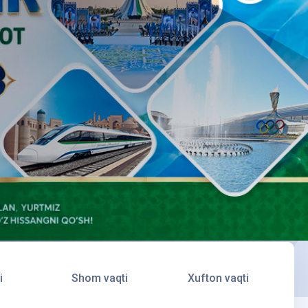
i
Shom vaqti
Xufton vaqti