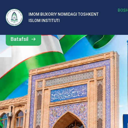
b
BOSH
IMOM BUXORIY NOMIDAGI TOSHKENT
Barcha
ISLOM INSTITUTI
al
yangiliklar
ar
Batafsil
o‘
rt
a
si
d