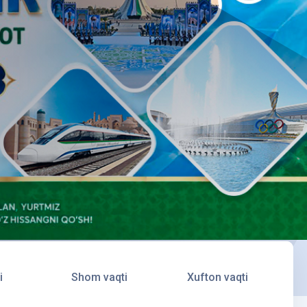
i
Shom vaqti
Xufton vaqti