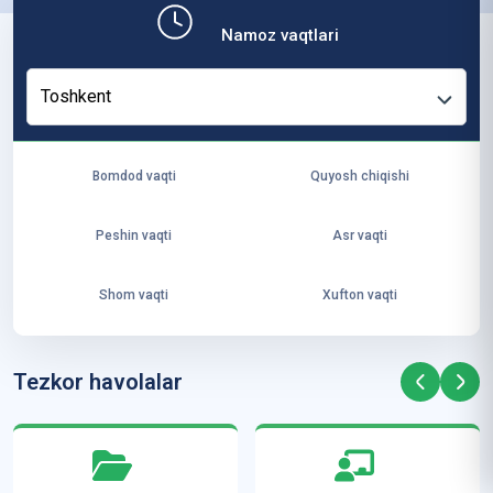
b,
Namoz vaqtlari
ya
ng
Toshkent
i
ha
yo
Bomdod vaqti
Quyosh chiqishi
t
va
Peshin vaqti
Asr vaqti
ke
laj
Shom vaqti
Xufton vaqti
ak
ya
ra
Tezkor havolalar
ta
mi
z”