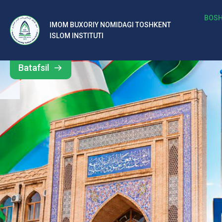
b
BOSH
IMOM BUXORIY NOMIDAGI TOSHKENT
Barcha
ISLOM INSTITUTI
al
yangiliklar
ar
Batafsil
o‘
rt
a
si
d