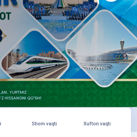
i
Shom vaqti
Xufton vaqti