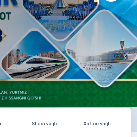
i
Shom vaqti
Xufton vaqti