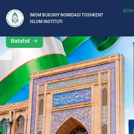
b
BOSH
IMOM BUXORIY NOMIDAGI TOSHKENT
Barcha
ISLOM INSTITUTI
al
yangiliklar
ar
Batafsil
o‘
rt
a
si
d