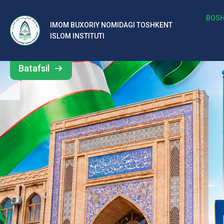
b
BOSH
IMOM BUXORIY NOMIDAGI TOSHKENT
Barcha
ISLOM INSTITUTI
al
yangiliklar
ar
Batafsil
o‘
rt
a
si
d