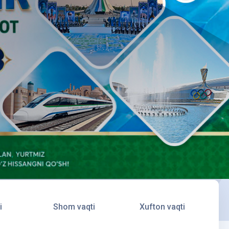
i
Shom vaqti
Xufton vaqti