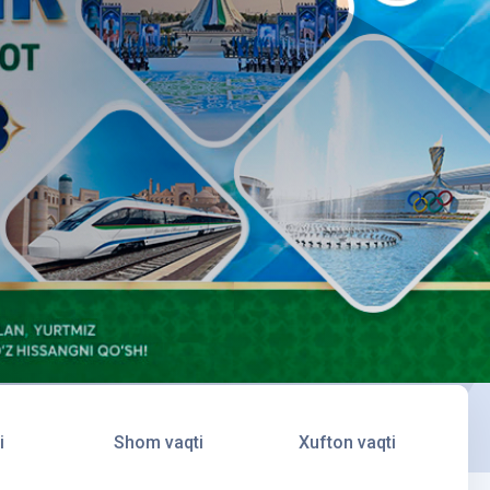
i
Shom vaqti
Xufton vaqti