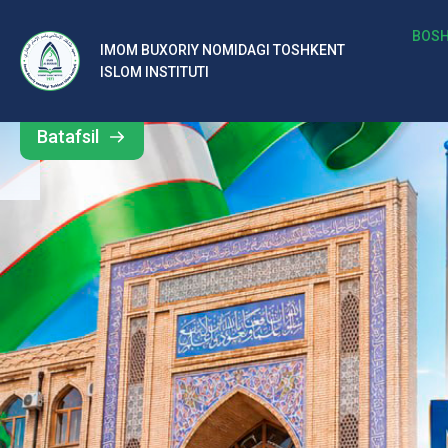
b
BOSH
IMOM BUXORIY NOMIDAGI TOSHKENT
Barcha
ISLOM INSTITUTI
al
yangiliklar
ar
Batafsil
o‘
rt
a
si
d