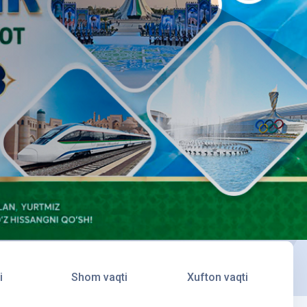
i
Shom vaqti
Xufton vaqti