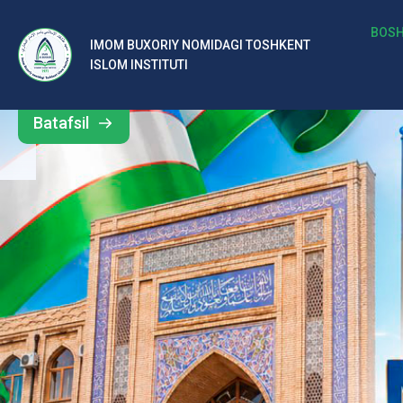
b
BOSH
IMOM BUXORIY NOMIDAGI TOSHKENT
Barcha
ISLOM INSTITUTI
al
yangiliklar
ar
Batafsil
o‘
rt
a
si
d