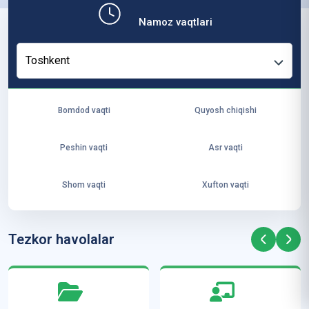
b,
Namoz vaqtlari
ya
ng
Toshkent
i
ha
yo
Bomdod vaqti
Quyosh chiqishi
t
va
Peshin vaqti
Asr vaqti
ke
laj
Shom vaqti
Xufton vaqti
ak
ya
ra
Tezkor havolalar
ta
mi
z”