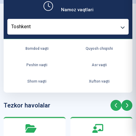
b,
Namoz vaqtlari
ya
ng
Toshkent
i
ha
yo
Bomdod vaqti
Quyosh chiqishi
t
va
Peshin vaqti
Asr vaqti
ke
laj
Shom vaqti
Xufton vaqti
ak
ya
ra
Tezkor havolalar
ta
mi
z”