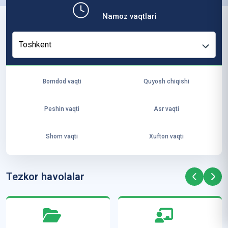
b,
Namoz vaqtlari
ya
ng
Toshkent
i
ha
yo
Bomdod vaqti
Quyosh chiqishi
t
va
Peshin vaqti
Asr vaqti
ke
laj
Shom vaqti
Xufton vaqti
ak
ya
ra
Tezkor havolalar
ta
mi
z”